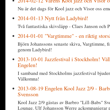
2014-02-12 Vårens Kool jazz och Visor o
Nu är det dags för Kool jazz och Visor oss em
2014-01-13 Nytt från Ladybird!
Två fantastiska skivsläpp - Claes Janson och P
2014-01-01 "Vargtimme" - en riktig storsä
Björn Johanssons senaste skiva, Vargtimme, fin
genom Ladybird!
2013-10-01 Jazzfestival i Stockholm! Vä
Engelen!
I samband med Stockholms jazzfestival bjuder
Välkomna!
2013-08-19 Engelen Kool Jazz 2/9 - Barb
Svensson
Kool Jazz 2/9 gästas av Barbro "Lill-Babs" S
Lounge. Ulf Johansson Werre ackompanjerar p