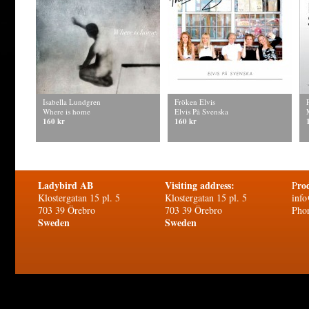
Isabella Lundgren
Fröken Elvis
Where is home
Elvis På Svenska
160 kr
160 kr
Ladybird AB
Visiting address:
ro
P
Klostergatan 15 pl. 5
Klostergatan 15 pl. 5
info
703 39 Örebro
703 39 Örebro
Pho
Sweden
Sweden