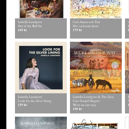
Isabella Lundgren
Carl-Anton och Titti
Out of the Bell Jar
Det vackraste ljuset
169 kr
179 kr
Isabella Lundgren
Isabella Lundgren & The Zion
Look for the silver lining
Care Gospel Singers
159 kr
We're on our way
150 kr