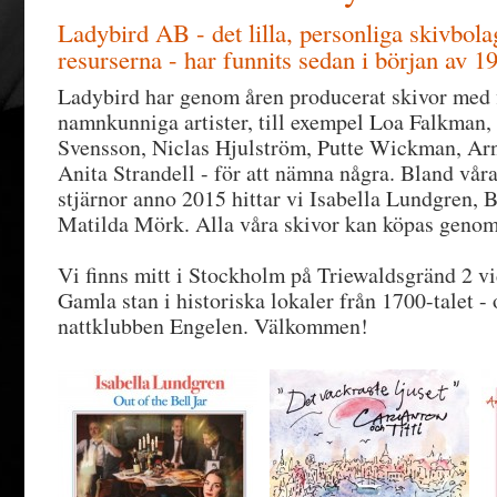
Ladybird AB - det lilla, personliga skivbola
resurserna - har funnits sedan i början av 19
Ladybird har genom åren producerat skivor med f
namnkunniga artister, till exempel Loa Falkman, 
Svensson, Niclas Hjulström, Putte Wickman, A
Anita Strandell - för att nämna några. Bland våra
stjärnor anno 2015 hittar vi Isabella Lundgren,
Matilda Mörk. Alla våra skivor kan köpas geno
Vi finns mitt i Stockholm på Triewaldsgränd 2 v
Gamla stan i historiska lokaler från 1700-talet -
nattklubben Engelen. Välkommen!