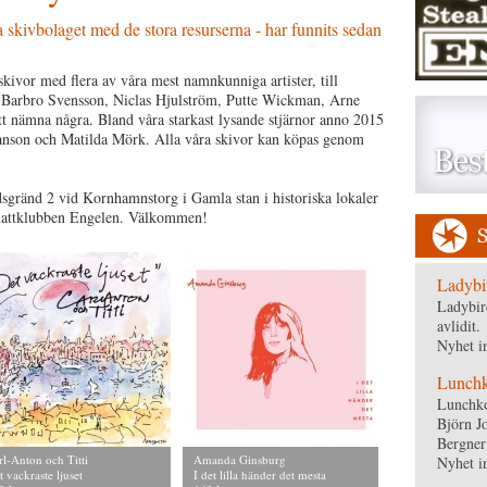
a skivbolaget med de stora resurserna - har funnits sedan
ivor med flera av våra mest namnkunniga artister, till
 Barbro Svensson, Niclas Hjulström, Putte Wickman, Arne
tt nämna några. Bland våra starkast lysande stjärnor anno 2015
Janson och Matilda Mörk. Alla våra skivor kan köpas genom
dsgränd 2 vid Kornhamnstorg i Gamla stan i historiska lokaler
a nattklubben Engelen. Välkommen!
Ladybi
Ladybir
avlidit.
Nyhet i
Lunchko
Lunchko
Björn J
Bergner
rl-Anton och Titti
Amanda Ginsburg
Nyhet i
t vackraste ljuset
I det lilla händer det mesta