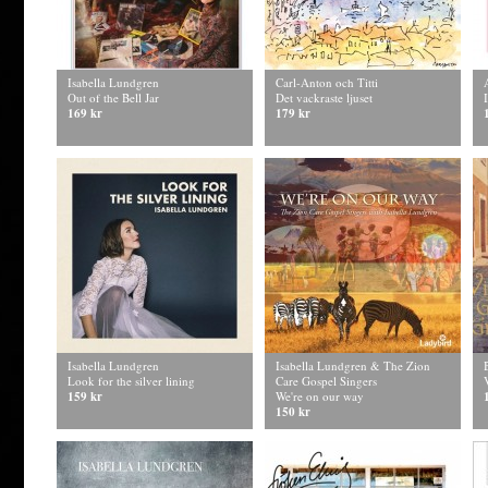
Isabella Lundgren
Carl-Anton och Titti
Out of the Bell Jar
Det vackraste ljuset
169 kr
179 kr
Isabella Lundgren
Isabella Lundgren & The Zion
Look for the silver lining
Care Gospel Singers
159 kr
We're on our way
150 kr