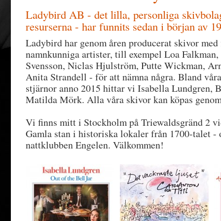
Ladybird AB - det lilla, personliga skivbola
resurserna - har funnits sedan i början av 19
Ladybird har genom åren producerat skivor med f
namnkunniga artister, till exempel Loa Falkman, 
Svensson, Niclas Hjulström, Putte Wickman, A
Anita Strandell - för att nämna några. Bland våra
stjärnor anno 2015 hittar vi Isabella Lundgren,
Matilda Mörk. Alla våra skivor kan köpas geno
Vi finns mitt i Stockholm på Triewaldsgränd 2 v
Gamla stan i historiska lokaler från 1700-talet -
nattklubben Engelen. Välkommen!