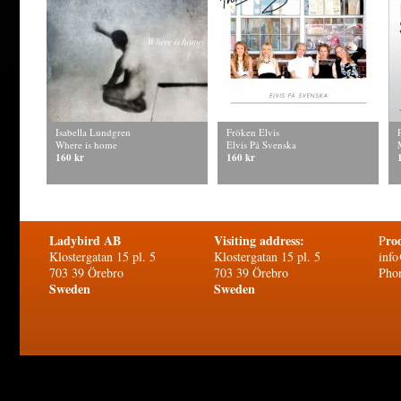
Isabella Lundgren
Fröken Elvis
Where is home
Elvis På Svenska
160 kr
160 kr
Ladybird AB
Visiting address:
ro
P
Klostergatan 15 pl. 5
Klostergatan 15 pl. 5
info
703 39 Örebro
703 39 Örebro
Pho
Sweden
Sweden