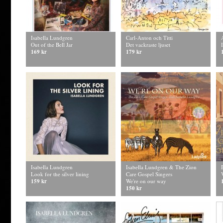
Isabella Lundgren
Carl-Anton och Titti
Out of the Bell Jar
Det vackraste ljuset
169 kr
179 kr
Isabella Lundgren
Isabella Lundgren & The Zion
Look for the silver lining
Care Gospel Singers
159 kr
We're on our way
150 kr