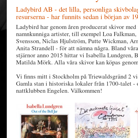
Ladybird AB - det lilla, personliga skivbola
resurserna - har funnits sedan i början av 19
Ladybird har genom åren producerat skivor med f
namnkunniga artister, till exempel Loa Falkman, 
Svensson, Niclas Hjulström, Putte Wickman, A
Anita Strandell - för att nämna några. Bland våra
stjärnor anno 2015 hittar vi Isabella Lundgren,
Matilda Mörk. Alla våra skivor kan köpas geno
Vi finns mitt i Stockholm på Triewaldsgränd 2 v
Gamla stan i historiska lokaler från 1700-talet -
nattklubben Engelen. Välkommen!