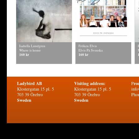
Isabella Lundgren
Fröken Elvis
Where is home
Elvis På Svenska
160 kr
160 kr
Ladybird AB
Visiting address:
ro
P
Klostergatan 15 pl. 5
Klostergatan 15 pl. 5
info
703 39 Örebro
703 39 Örebro
Pho
Sweden
Sweden