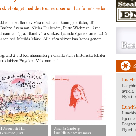
a skivbolaget med de stora resurserna - har funnits sedan
ivor med flera av våra mest namnkunniga artister, till
 Barbro Svensson, Niclas Hjulström, Putte Wickman, Arne
tt nämna några. Bland våra starkast lysande stjärnor anno 2015
Janson och Matilda Mörk. Alla våra skivor kan köpas genom
dsgränd 2 vid Kornhamnstorg i Gamla stan i historiska lokaler
a nattklubben Engelen. Välkommen!
Ladybi
Ladybir
avlidit.
Nyhet i
Lunchko
Lunchko
Björn J
Bergner
rl-Anton och Titti
Amanda Ginsburg
Nyhet i
t vackraste ljuset
I det lilla händer det mesta