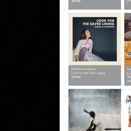
169 kr
17
Isabella Lundgren
Is
Look for the silver lining
Ca
159 kr
We
15