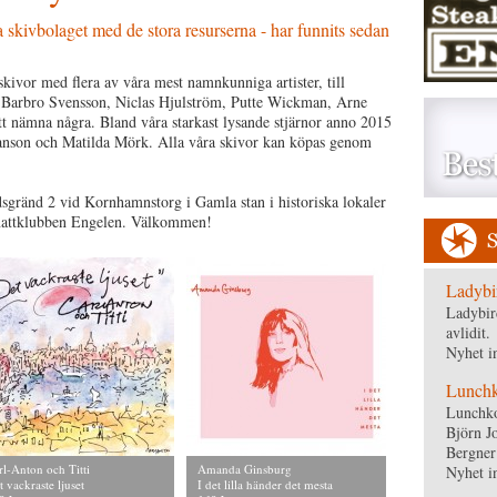
a skivbolaget med de stora resurserna - har funnits sedan
ivor med flera av våra mest namnkunniga artister, till
 Barbro Svensson, Niclas Hjulström, Putte Wickman, Arne
tt nämna några. Bland våra starkast lysande stjärnor anno 2015
Janson och Matilda Mörk. Alla våra skivor kan köpas genom
dsgränd 2 vid Kornhamnstorg i Gamla stan i historiska lokaler
a nattklubben Engelen. Välkommen!
Ladybi
Ladybir
avlidit.
Nyhet i
Lunchko
Lunchko
Björn J
Bergner
rl-Anton och Titti
Amanda Ginsburg
Nyhet i
t vackraste ljuset
I det lilla händer det mesta